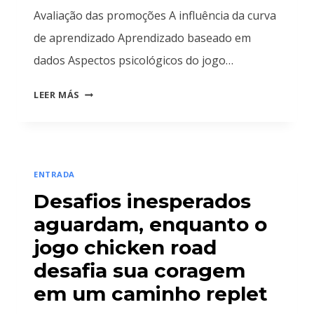
Avaliação das promoções A influência da curva
de aprendizado Aprendizado baseado em
dados Aspectos psicológicos do jogo…
LEER MÁS
ENTRADA
Desafios inesperados
aguardam, enquanto o
jogo chicken road
desafia sua coragem
em um caminho replet