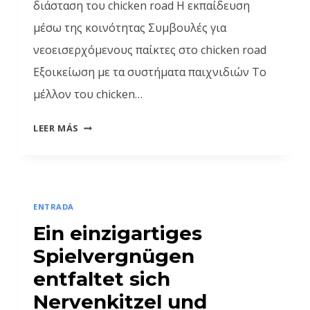
διάσταση του chicken road Η εκπαίδευση
μέσω της κοινότητας Συμβουλές για
νεοεισερχόμενους παίκτες στο chicken road
Εξοικείωση με τα συστήματα παιχνιδιών Το
μέλλον του chicken…
LEER MÁS
ENTRADA
Ein einzigartiges
Spielvergnügen
entfaltet sich
Nervenkitzel und