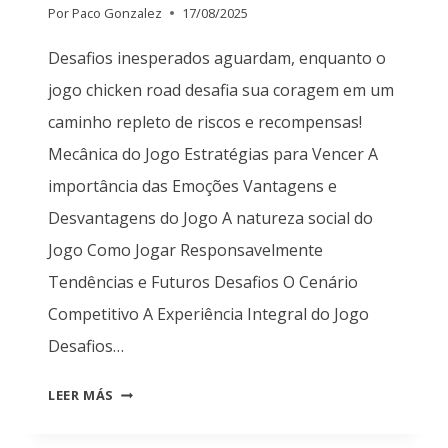
Por
Paco Gonzalez
17/08/2025
Desafios inesperados aguardam, enquanto o
jogo chicken road desafia sua coragem em um
caminho repleto de riscos e recompensas!
Mecânica do Jogo Estratégias para Vencer A
importância das Emoções Vantagens e
Desvantagens do Jogo A natureza social do
Jogo Como Jogar Responsavelmente
Tendências e Futuros Desafios O Cenário
Competitivo A Experiência Integral do Jogo
Desafios…
LEER MÁS