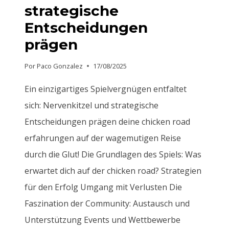
strategische
Entscheidungen
prägen
Por
Paco Gonzalez
17/08/2025
Ein einzigartiges Spielvergnügen entfaltet
sich: Nervenkitzel und strategische
Entscheidungen prägen deine chicken road
erfahrungen auf der wagemutigen Reise
durch die Glut! Die Grundlagen des Spiels: Was
erwartet dich auf der chicken road? Strategien
für den Erfolg Umgang mit Verlusten Die
Faszination der Community: Austausch und
Unterstützung Events und Wettbewerbe