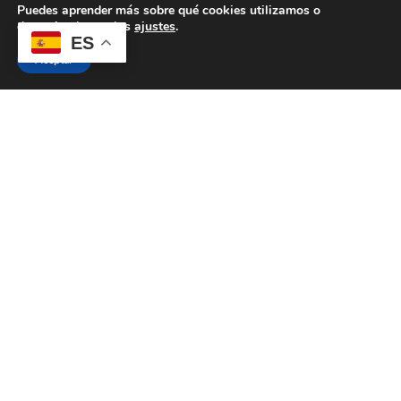
Puedes aprender más sobre qué cookies utilizamos o
desactivarlas en los
ajustes
.
ES
Aceptar
Gin White
KR DRINKS