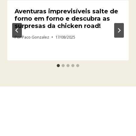
Aventuras imprevisíveis salte de
forno em forno e descubra as
surpresas da chicken road!
Por
Paco Gonzalez
17/08/2025