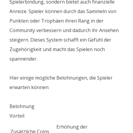
Spielerbindung, sondern bietet auch finanzielle
Anreize. Spieler können durch das Sammeln von
Punkten oder Trophäen ihren Rang in der
Community verbessern und dadurch ihr Ansehen
steigern. Dieses System schafft ein Gefühl der
Zugehörigkeit und macht das Spielen noch
spannender.
Hier einige mögliche Belohnungen, die Spieler
erwarten können:
Belohnung
Vorteil
Erhöhung der
Zusätzliche Coins