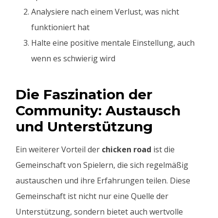
Analysiere nach einem Verlust, was nicht
funktioniert hat
Halte eine positive mentale Einstellung, auch
wenn es schwierig wird
Die Faszination der
Community: Austausch
und Unterstützung
Ein weiterer Vorteil der
chicken road
ist die
Gemeinschaft von Spielern, die sich regelmäßig
austauschen und ihre Erfahrungen teilen. Diese
Gemeinschaft ist nicht nur eine Quelle der
Unterstützung, sondern bietet auch wertvolle