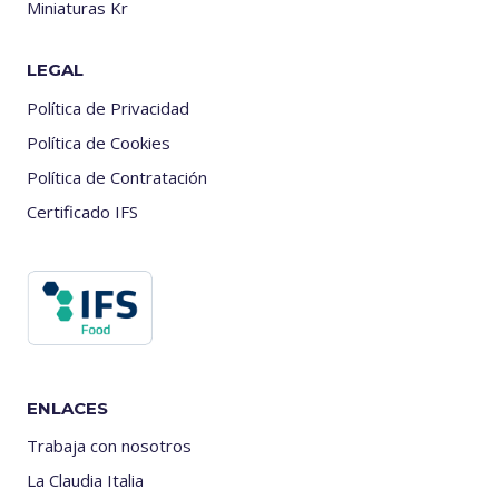
Miniaturas Kr
LEGAL
Política de Privacidad
Política de Cookies
Política de Contratación
Certificado IFS
ENLACES
Trabaja con nosotros
La Claudia Italia