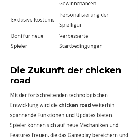
Gewinnchancen
Personalisierung der
Exklusive Kostüme
Spielfigur
Boni für neue
Verbesserte
Spieler
Startbedingungen
Die Zukunft der chicken
road
Mit der fortschreitenden technologischen
Entwicklung wird die
chicken road
weiterhin
spannende Funktionen und Updates bieten.
Spieler können sich auf neue Mechaniken und
Features freuen, die das Gameplay bereichern und