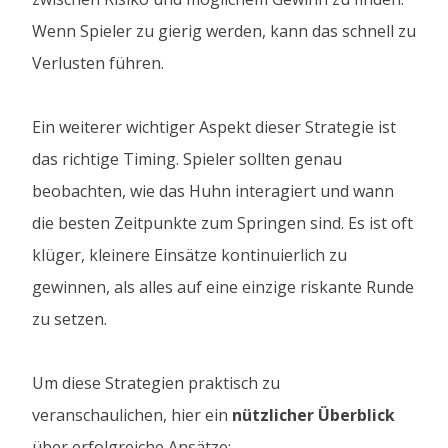
Wenn Spieler zu gierig werden, kann das schnell zu
Verlusten führen.
Ein weiterer wichtiger Aspekt dieser Strategie ist
das richtige Timing. Spieler sollten genau
beobachten, wie das Huhn interagiert und wann
die besten Zeitpunkte zum Springen sind. Es ist oft
klüger, kleinere Einsätze kontinuierlich zu
gewinnen, als alles auf eine einzige riskante Runde
zu setzen.
Um diese Strategien praktisch zu
veranschaulichen, hier ein
nützlicher Überblick
über erfolgreiche Ansätze: