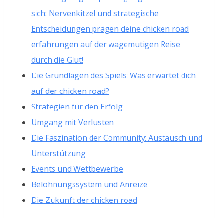
sich: Nervenkitzel und strategische
Entscheidungen prägen deine chicken road
erfahrungen auf der wagemutigen Reise
durch die Glut!
Die Grundlagen des Spiels: Was erwartet dich
auf der chicken road?
Strategien für den Erfolg
Umgang mit Verlusten
Die Faszination der Community: Austausch und
Unterstützung
Events und Wettbewerbe
Belohnungssystem und Anreize
Die Zukunft der chicken road