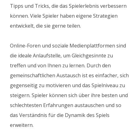
Tipps und Tricks, die das Spielerlebnis verbessern
können. Viele Spieler haben eigene Strategien
entwickelt, die sie gerne teilen.
Online-Foren und soziale Medienplattformen sind
die ideale Anlaufstelle, um Gleichgesinnte zu
treffen und von Ihnen zu lernen. Durch den
gemeinschaftlichen Austausch ist es einfacher, sich
gegenseitig zu motivieren und das Spielniveau zu
steigern. Spieler können sich über ihre besten und
schlechtesten Erfahrungen austauschen und so
das Verständnis für die Dynamik des Spiels
erweitern.