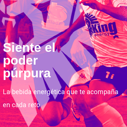
Siente el
poder
púrpura
La bebida energética que te acompaña
en cada reto