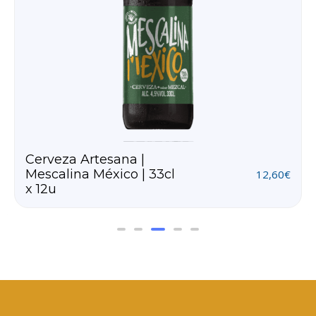
King Energy bebida
energética 330ml x
11,95
€
9,60
€
12uds