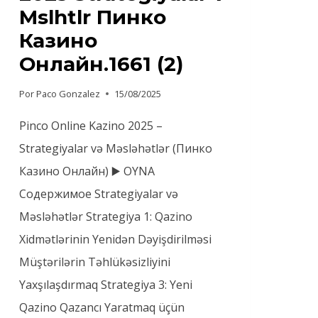
Mslhtlr Пинко
Казино
Онлайн.1661 (2)
Por
Paco Gonzalez
15/08/2025
Pinco Online Kazino 2025 –
Strategiyalar və Məsləhətlər (Пинко
Казино Онлайн) ▶️ OYNA
Содержимое Strategiyalar və
Məsləhətlər Strategiya 1: Qazino
Xidmətlərinin Yenidən Dəyişdirilməsi
Müştərilərin Təhlükəsizliyini
Yaxşılaşdırmaq Strategiya 3: Yeni
Qazino Qazancı Yaratmaq üçün