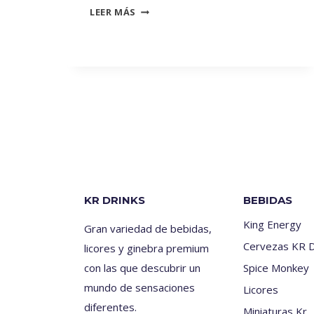
LEER MÁS
KR DRINKS
BEBIDAS
King Energy
Gran variedad de bebidas,
Cervezas KR D
licores y ginebra premium
con las que descubrir un
Spice Monkey
mundo de sensaciones
Licores
diferentes.
Miniaturas Kr