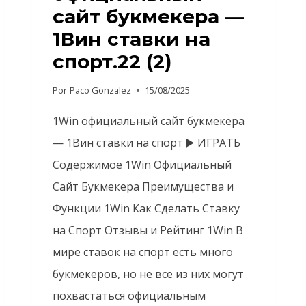
сайт букмекера —
1Вин ставки на
спорт.22 (2)
Por
Paco Gonzalez
15/08/2025
1Win официальный сайт букмекера
— 1Вин ставки на спорт ▶️ ИГРАТЬ
Содержимое 1Win Официальный
Сайт Букмекера Преимущества и
Функции 1Win Как Сделать Ставку
на Спорт Отзывы и Рейтинг 1Win В
мире ставок на спорт есть много
букмекеров, но не все из них могут
похвастаться официальным