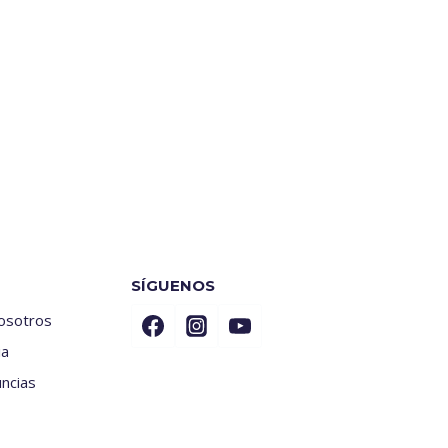
SÍGUENOS
nosotros
ia
ncias