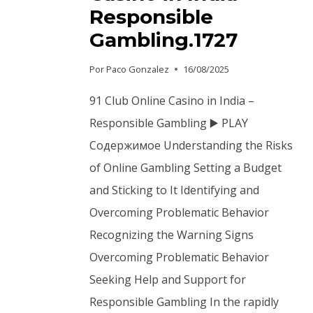
Responsible
Gambling.1727
Por
Paco Gonzalez
16/08/2025
91 Club Online Casino in India –
Responsible Gambling ▶️ PLAY
Содержимое Understanding the Risks
of Online Gambling Setting a Budget
and Sticking to It Identifying and
Overcoming Problematic Behavior
Recognizing the Warning Signs
Overcoming Problematic Behavior
Seeking Help and Support for
Responsible Gambling In the rapidly