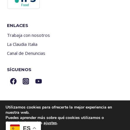
ENLACES
Trabaja con nosotros
La Claudia Italia
Canal de Denuncias
SÍGUENOS
Utilizamos cookies para ofrecerte la mejor experiencia en
nuestra web.
Puedes aprender más sobre qué cookies utilizamos o
© 2026 Kr Drinks - La Claudia Italia, S.L.
C. Nicolás Copérnico, 10 P.I. El
desactivarlas en los
ajustes
.
ES
Brosquil – 46780 Oliva (Valencia - España )