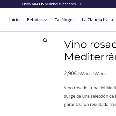
 años⛔️ Envío
GRATIS
pedidos superiores 30€
Inicio
Bebidas
Catálogos
La Claudia Italia
Vino rosa
Mediterr
2,90
€
IVA inc.
IVA inc.
Vino rosado Luna del Medi
surge de una selección de 
garantiza un resultado fre