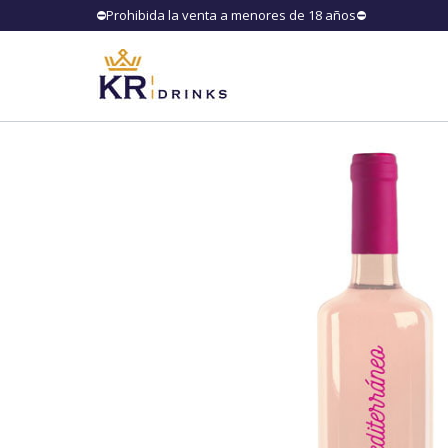
⛔️Prohibida la venta a menores de 18