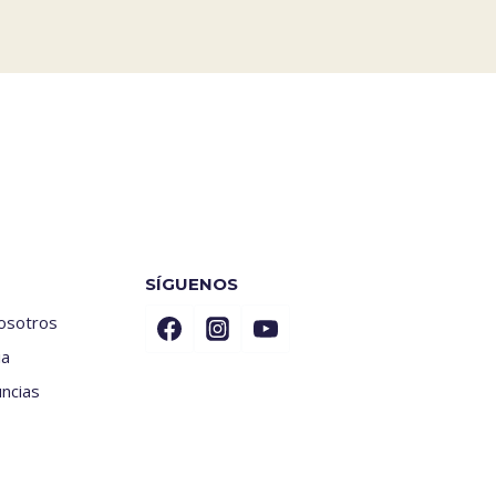
SÍGUENOS
nosotros
ia
ncias