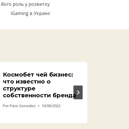
 його роль у розвитку
iGaming в Україні
Космобет чей бизнес:
Vavad
что известно о
Por
Paco Go
структуре
собственности бренда
Por
Paco Gonzalez
10/06/2022