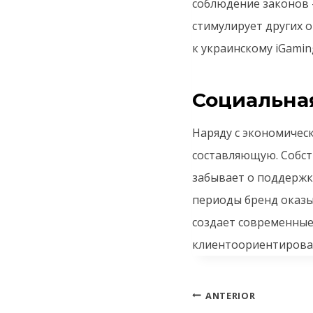
соблюдение законов 
стимулирует других 
к украинскому iGami
Социальна
Наряду с экономичес
составляющую. Собст
забывает о поддержке
периоды бренд оказ
создает современные 
клиентоориентирова
ANTERIOR