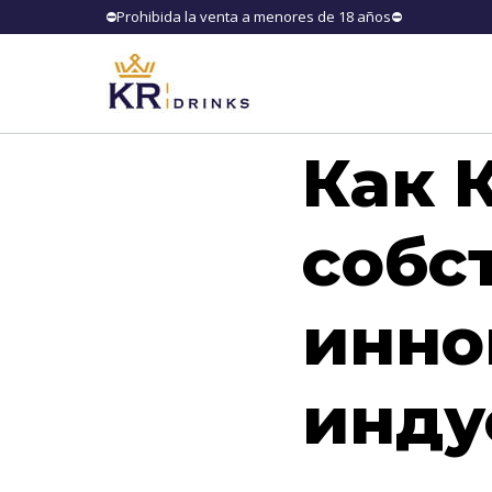
⛔️Prohibida la venta a menores de 18
Как 
собс
инно
инду