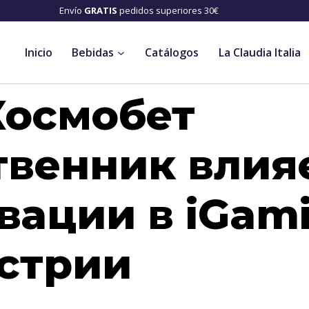
 años⛔️ Envío
GRATIS
pedidos superiores 30€
Inicio
Bebidas
Catálogos
La Claudia Italia
Космобет
твенник влия
вации в iGam
стрии