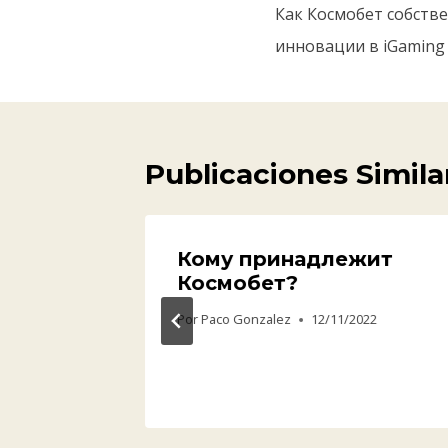
Как Космобет собстве
инновации в iGaming
Publicaciones Simila
 new
Кому принадлежит
ep 1
Космобет?
Por
Paco Gonzalez
12/11/2022
25