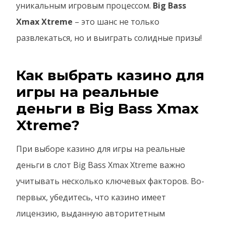
уникальным игровым процессом.
Big Bass
Xmax Xtreme
– это шанс не только
развлекаться, но и выиграть солидные призы!
Как выбрать казино для
игры на реальные
деньги в Big Bass Xmax
Xtreme?
При выборе казино для игры на реальные
деньги в слот Big Bass Xmax Xtreme важно
учитывать несколько ключевых факторов. Во-
первых, убедитесь, что казино имеет
лицензию, выданную авторитетным