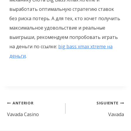
выработать оптимальную стратегию ставок
без риска потерь. А для тех, кто хочет получить
максимальное удовольствие и реальные
выигрыши, рекомендуем попробовать играть
на деньги по ссылке:
big bass xmax xtreme на
деньги
.
ANTERIOR
SIGUIENTE
Vavada Casino
Vavada