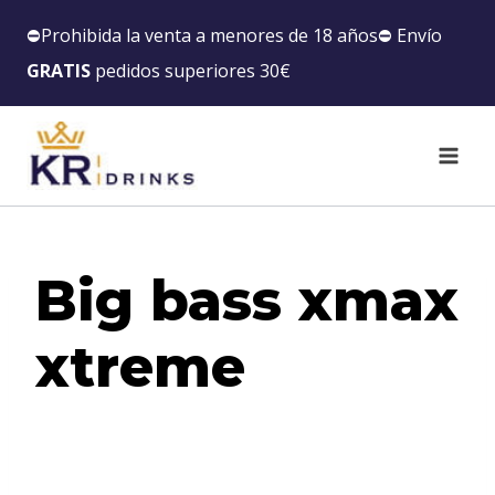
⛔️Prohibida la venta a menores de 18 años⛔️ Envío
GRATIS
pedidos superiores 30€
Big bass xmax
xtreme