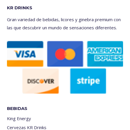
KR DRINKS
Gran variedad de bebidas, licores y ginebra premium con
las que descubrir un mundo de sensaciones diferentes.
BEBIDAS
King Energy
Cervezas KR Drinks