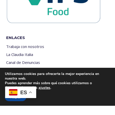
ENLACES
Trabaja con nosotros
La Claudia Italia
Canal de Denuncias
Utilizamos cookies para ofrecerte la mejor experiencia en
SÍGUENOS
nuestra web.
Puedes aprender más sobre qué cookies utilizamos o
desactivarlas en los
ajustes
.
ES
Aceptar