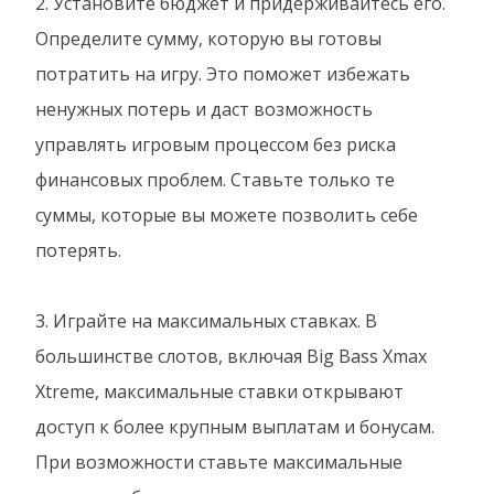
2. Установите бюджет и придерживайтесь его.
Определите сумму, которую вы готовы
потратить на игру. Это поможет избежать
ненужных потерь и даст возможность
управлять игровым процессом без риска
финансовых проблем. Ставьте только те
суммы, которые вы можете позволить себе
потерять.
3. Играйте на максимальных ставках. В
большинстве слотов, включая Big Bass Xmax
Xtreme, максимальные ставки открывают
доступ к более крупным выплатам и бонусам.
При возможности ставьте максимальные