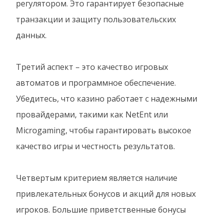
регулятором. Это гарантирует безопасные
транзакции и защиту пользовательских
данных.
Третий аспект – это качество игровых
автоматов и программное обеспечение.
Убедитесь, что казино работает с надежными
провайдерами, такими как NetEnt или
Microgaming, чтобы гарантировать высокое
качество игры и честность результатов.
Четвертым критерием является наличие
привлекательных бонусов и акций для новых
игроков. Большие приветственные бонусы