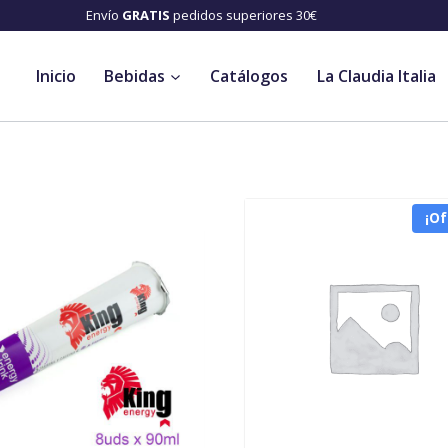
 años⛔️ Envío
GRATIS
pedidos superiores 30€
Inicio
Bebidas
Catálogos
La Claudia Italia
¡Of