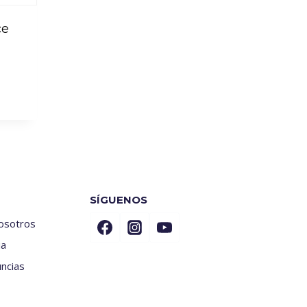
ce
SÍGUENOS
nosotros
ia
ncias