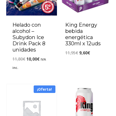
Helado con
King Energy
alcohol –
bebida
Subydon Ice
energética
Drink Pack 8
330ml x 12uds
unidades
11,95
€
9,60
€
11,80
€
10,00
€
IVA
inc.
¡Oferta!