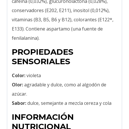
cafeína (0,032%), glucuronolactona (0,028%),
conservadores (E202, E211), inositol (0,012%),
vitaminas (B3, B5, B6 y B12), colorantes (E122*,
E133). Contiene aspartamo (una fuente de
fenilalanina).
PROPIEDADES
SENSORIALES
Color:
violeta
Olor:
agradable y dulce, como al algodón de
azúcar.
Sabor:
dulce, semejante a mezcla cereza y cola
INFORMACIÓN
NUTRICIONAL